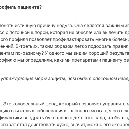
профиль пациента?
понять истинную причину недуга. Она является важным зв
ся с пяточной шпорой, которая не обеспечила вылечить д
кого профиля позволяет профилактировать многие болезн
енний. В-третьих, таким образом легко подобрать правил
иентам по-разному? У одного мы видим хороший результат
профилю мы определили, какими препаратами пациенту р
едупреждающие меры защиты, чем быть в спокойном невед
. Это колоссальный фонд, который позволяет управлять 
цию о тяжелых заболеваниях головного мозга целого пок
филактики внедрять буквально с детского сада, чтобы люд
препарат стал действовать хуже, значит, можно его скор