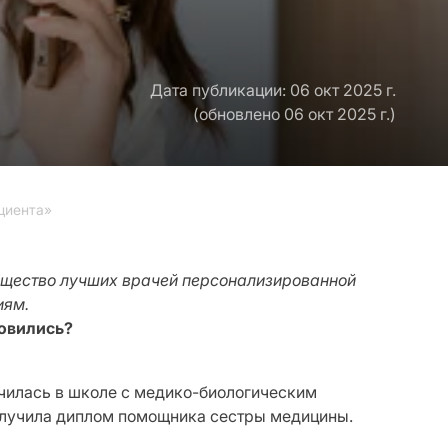
Дата публикации: 06 окт 2025 г.
(обновлено 06 окт 2025 г.)
циента»
общество лучших врачей персонализированной
иям.
новились?
училась в школе с медико-биологическим
получила диплом помощника сестры медицины.