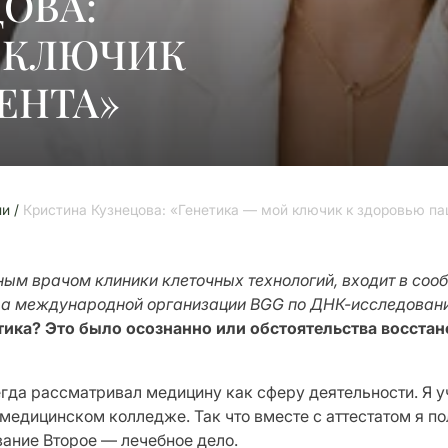
ОВА:
Й КЛЮЧИК
ЕНТА»
ии /
Кристина Кузнецова: «Генетика — мой ключик к здоровью па
ным врачом клиники клеточных технологий, входит в со
ера международной организации BGG по ДНК-исследован
тика? Это было осознанно или обстоятельства восста
егда рассматривал медицину как сферу деятельности. Я 
в медицинском колледже. Так что вместе с аттестатом я 
вание Второе — лечебное дело.