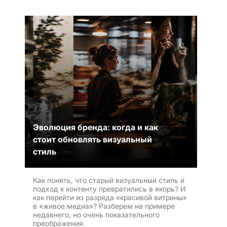
Эволюция бренда: когда и как
Ре
стоит обновлять визуальный
ск
стиль
ма
Как понять, что старый визуальный стиль и
Реп
подход к контенту превратились в якорь? И
абс
ь
как перейти из разряда «красивой витрины»
фак
в «живое медиа»? Разберем на примере
пер
недавнего, но очень показательного
Ко
преображения.
рек