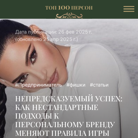
100
ТОП
ПЕРСОН
Дата публикации: 26 фев 2025 г.
(обновлено 25 апр 2025 г.)
#Предприниматель
#фишки
#статьи
НЕПРЕДСКАЗУЕМЫЙ УСПЕХ:
КАК НЕСТАНДАРТНЫЕ
ПОДХОДЫ К
ПЕРСОНАЛЬНОМУ БРЕНДУ
МЕНЯЮТ ПРАВИЛА ИГРЫ